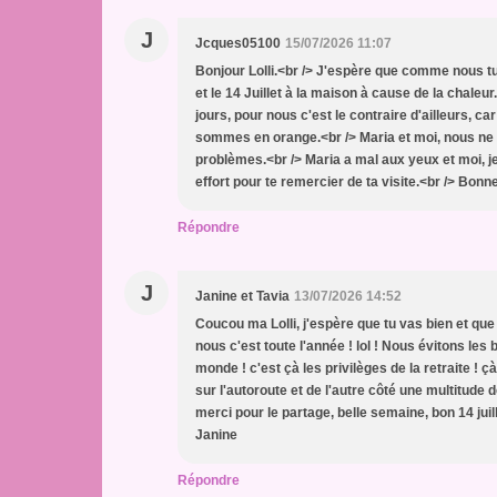
J
Jcques05100
15/07/2026 11:07
Bonjour Lolli.<br /> J'espère que comme nous t
et le 14 Juillet à la maison à cause de la chaleu
jours, pour nous c'est le contraire d'ailleurs, 
sommes en orange.<br /> Maria et moi, nous ne
problèmes.<br /> Maria a mal aux yeux et moi, je 
effort pour te remercier de ta visite.<br /> Bon
Répondre
J
Janine et Tavia
13/07/2026 14:52
Coucou ma Lolli, j'espère que tu vas bien et que
nous c'est toute l'année ! lol ! Nous évitons l
monde ! c'est çà les privilèges de la retraite ! çà
sur l'autoroute et de l'autre côté une multitude d
merci pour le partage, belle semaine, bon 14 juill
Janine
Répondre