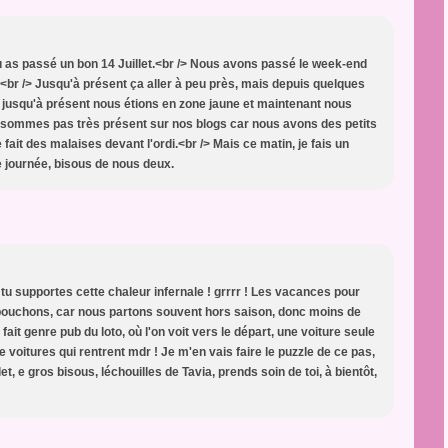
u as passé un bon 14 Juillet.<br /> Nous avons passé le week-end
r.<br /> Jusqu'à présent ça aller à peu près, mais depuis quelques
car jusqu'à présent nous étions en zone jaune et maintenant nous
 sommes pas très présent sur nos blogs car nous avons des petits
fait des malaises devant l'ordi.<br /> Mais ce matin, je fais un
ne journée, bisous de nous deux.
 tu supportes cette chaleur infernale ! grrrr ! Les vacances pour
es bouchons, car nous partons souvent hors saison, donc moins de
 fait genre pub du loto, où l'on voit vers le départ, une voiture seule
e voitures qui rentrent mdr ! Je m'en vais faire le puzzle de ce pas,
et, e gros bisous, léchouilles de Tavia, prends soin de toi, à bientôt,