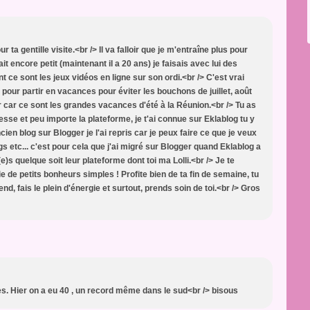
a gentille visite.<br /> Il va falloir que je m'entraîne plus pour
ait encore petit (maintenant il a 20 ans) je faisais avec lui des
t ce sont les jeux vidéos en ligne sur son ordi.<br /> C'est vrai
pour partir en vacances pour éviter les bouchons de juillet, août
r car ce sont les grandes vacances d'été à la Réunion.<br /> Tu as
sse et peu importe la plateforme, je t'ai connue sur Eklablog tu y
en blog sur Blogger je l'ai repris car je peux faire ce que je veux
s etc... c'est pour cela que j'ai migré sur Blogger quand Eklablog a
)s quelque soit leur plateforme dont toi ma Lolli.<br /> Je te
 de petits bonheurs simples ! Profite bien de ta fin de semaine, tu
, fais le plein d'énergie et surtout, prends soin de toi.<br /> Gros
es. Hier on a eu 40 , un record même dans le sud<br /> bisous