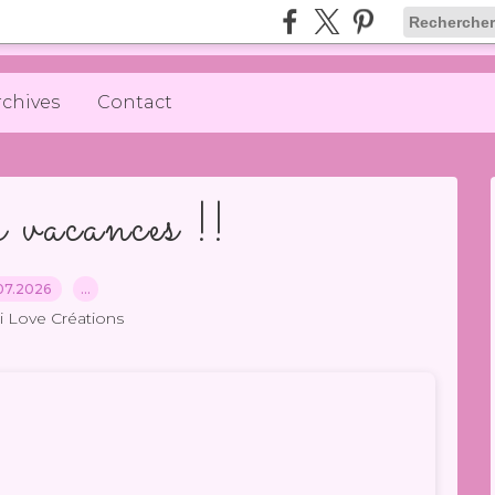
rchives
Contact
 vacances !!
07.2026
…
li Love Créations