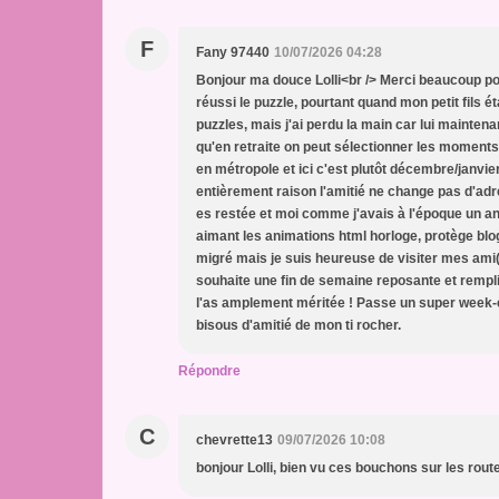
F
Fany 97440
10/07/2026 04:28
Bonjour ma douce Lolli<br /> Merci beaucoup pour t
réussi le puzzle, pourtant quand mon petit fils ét
puzzles, mais j'ai perdu la main car lui maintenan
qu'en retraite on peut sélectionner les moments 
en métropole et ici c'est plutôt décembre/janvie
entièrement raison l'amitié ne change pas d'adre
es restée et moi comme j'avais à l'époque un anci
aimant les animations html horloge, protège blog
migré mais je suis heureuse de visiter mes ami(e
souhaite une fin de semaine reposante et remplie
l'as amplement méritée ! Passe un super week-end
bisous d'amitié de mon ti rocher.
Répondre
C
chevrette13
09/07/2026 10:08
bonjour Lolli, bien vu ces bouchons sur les rout